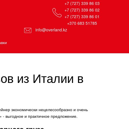
+7 (727) 339 86 03
+7 (727) 339 86 02
+7 (727) 339 86 01
+370 683 51785
info@overland.kz
авки
ов из Италии в
ейнер экономически нецелесообразно и очень
» - выгодное и практичное предложение.