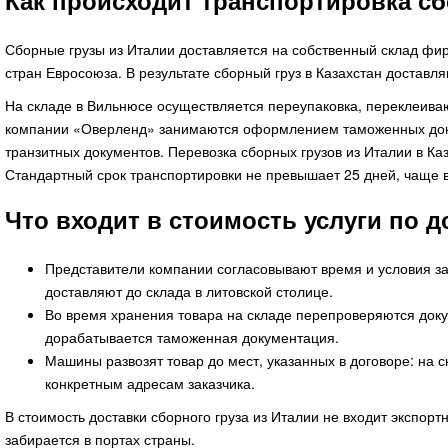
Как происходит транспортировка сб
Сборные грузы из Италии доставляется на собственный склад фир
стран Евросоюза. В результате сборный груз в Казахстан достав
На складе в Вильнюсе осуществляется переупаковка, переклеива
компании «Оверленд» занимаются оформлением таможенных доку
транзитных документов. Перевозка сборных грузов из Италии в К
Стандартный срок транспортировки не превышает 25 дней, чаще в
Что входит в стоимость услуги по д
Представители компании согласовывают время и условия заб
доставляют до склада в литовской столице.
Во время хранения товара на складе перепроверяются док
дорабатывается таможенная документация.
Машины развозят товар до мест, указанных в договоре: на с
конкретным адресам заказчика.
В стоимость доставки сборного груза из Италии не входит экспорт
забирается в портах страны.